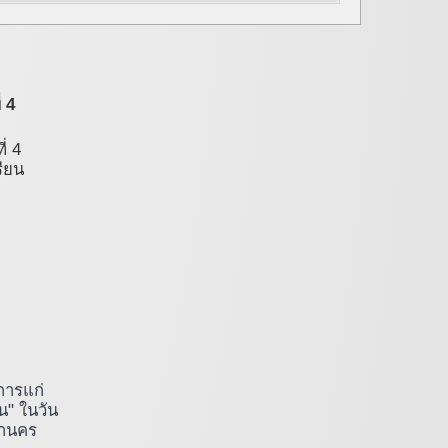
่ 4
่ 4
รียน
การแก่
น" ในวัน
านคร 