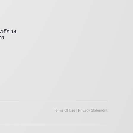
าตึก 14 
ตร
|
Terms Of Use
Privacy Statement