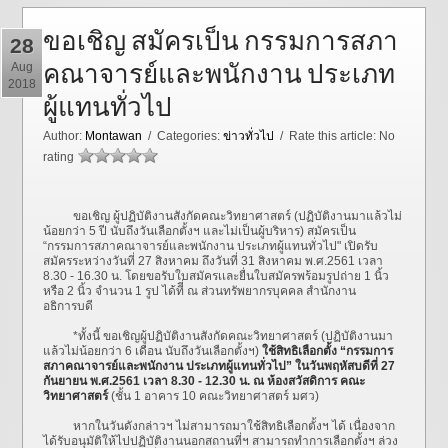
ขอเชิญ สมัครเป็น กรรมการสภา
28
คณาจารย์และพนักงาน ประเภท
Aug
2018
ผู้แทนทั่วไป
Author:
Montawan
/ Categories:
ข่าวทั่วไป
/ Rate this article:
No
rating
ขอเชิญ ผู้ปฏิบัติงานสังกัดคณะวิทยาศาสตร์ (ปฏิบัติงานมาแล้วไม่
น้อยกว่า 5 ปี นับถึงวันเลือกตั้งฯ และไม่เป็นผู้บริหาร) สมัครเป็น
“กรรมการสภาคณาจารย์และพนักงาน ประเภทผู้แทนทั่วไป" เปิดรับ
สมัครระหว่างวันที่ 27 สิงหาคม ถึงวันที่ 31 สิงหาคม พ.ศ.2561 เวลา
8.30 - 16.30 น. โดยขอรับใบสมัครเเละยื่นใบสมัครพร้อมรูปถ่าย 1 นิ้ว
หรือ 2 นิ้ว จำนวน 1 รูป ได้ทีี่ ณ ส่วนทรัพยากรบุคคล สำนักงาน
อธิการบดี
*ทั้งนี้ ขอเชิญผู้ปฏิบัติงานสังกัดคณะวิทยาศาสตร์ (ปฏิบัติงานมา
แล้วไม่น้อยกว่า 6 เดือน นับถึงวันเลือกตั้งฯ)
ใช้สิทธิเลือกตั้ง “กรรมการ
สภาคณาจารย์และพนักงาน ประเภทผู้แทนทั่วไป” ในวันพฤหัสบดีที่ 27
กันยายน พ.ศ.2561 เวลา 8.30 - 12.30 น. ณ ห้องสวัสดิการ คณะ
วิทยาศาสตร์
(ชั้น 1 อาคาร 10 คณะวิทยาศาสตร์ มศว)
หากในวันดังกล่าวฯ ไม่สามารถมาใช้สิทธิเลือกตั้งฯ ได้ เนื่องจาก
ได้รับอนุมัติให้ไปปฏิบัติงานนอกสถานที่ฯ สามารถทำการเลือกตั้งฯ ล่วง